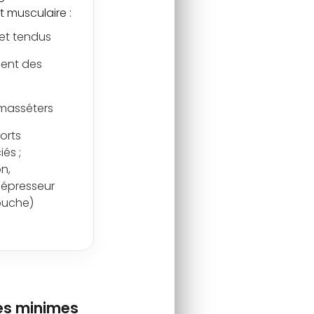
 musculaire :
et tendus
ment des
 masséters
orts
és ;
n,
dépresseur
bouche)
res minimes