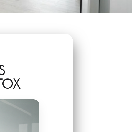
S
TOX