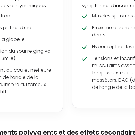
iques et dynamiques :
symptômes d’inconfort
 front
Muscles spasmés 
s pattes d’oie
Bruxisme et serre
dents
la glabelle
Hypertrophie des
ion du sourire gingival
Smile)
Tensions et inconf
musculaires associ
nt du cou et meilleure
temporaux, mento
n de l’angle de la
masséters, DAO (
, inspiré du fameux
de l’angle de la 
Lift″
ments polyvalents et des effets secondai