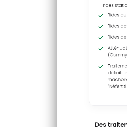
rides stat
Rides du
Rides de
Rides de 
Atténuat
(Gummy 
Traiteme
définitio
mâchoire
″Néfertiti 
Des traite